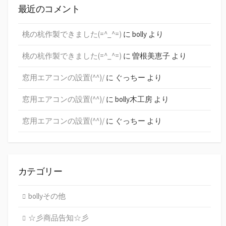
最近のコメント
桃の杭作製できました(=^_^=)
に
bolly
より
桃の杭作製できました(=^_^=)
に
曽根美恵子
より
窓用エアコンの設置(^^)/
に
ぐっちー
より
窓用エアコンの設置(^^)/
に
bolly木工房
より
窓用エアコンの設置(^^)/
に
ぐっちー
より
カテゴリー
bollyその他
☆彡商品告知☆彡