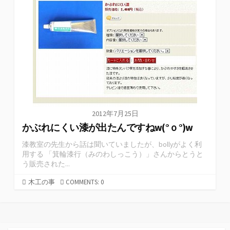
2012年7月25日
かぶれにくい漆が出たんですねw(°ｏ°)w
漆教室の先生から話は聞いていましたが、bollyがよく利
用する 「箕輪漆行（みのわしっこう）」さんからとうと
う販売された...
木工の事
COMMENTS: 0