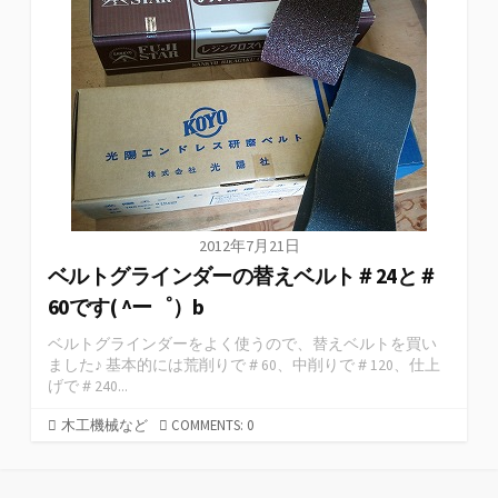
2012年7月21日
ベルトグラインダーの替えベルト＃24と＃
60です( ^ー゜）b
ベルトグラインダーをよく使うので、替えベルトを買い
ました♪ 基本的には荒削りで＃60、中削りで＃120、仕上
げで＃240...
木工機械など
COMMENTS: 0