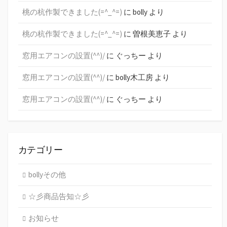
桃の杭作製できました(=^_^=)
に
bolly
より
桃の杭作製できました(=^_^=)
に
曽根美恵子
より
窓用エアコンの設置(^^)/
に
ぐっちー
より
窓用エアコンの設置(^^)/
に
bolly木工房
より
窓用エアコンの設置(^^)/
に
ぐっちー
より
カテゴリー
bollyその他
☆彡商品告知☆彡
お知らせ