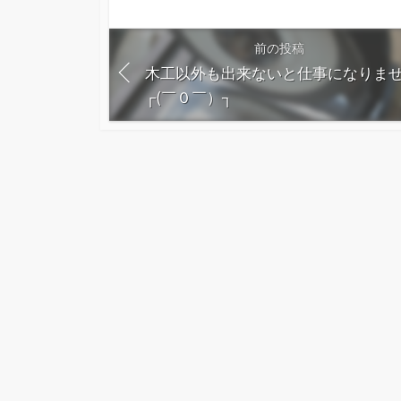
前の投稿
木工以外も出来ないと仕事になりま
┌(￣０￣）┐