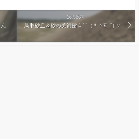
次の投稿
せん
鳥取砂丘＆砂の美術館☆⌒（＊＾∇゜）v