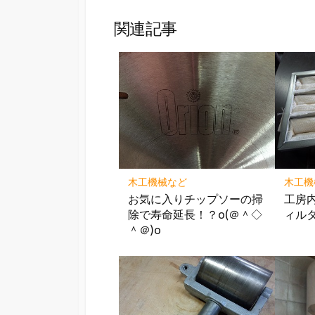
関連記事
木工機械など
木工機
お気に入りチップソーの掃
工房
除で寿命延長！？o(＠＾◇
ィルタ
＾＠)o