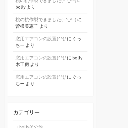
桃の杭作製できました(=^_^=)
に
bolly
より
桃の杭作製できました(=^_^=)
に
曽根美恵子
より
窓用エアコンの設置(^^)/
に
ぐっ
ちー
より
窓用エアコンの設置(^^)/
に
bolly
木工房
より
窓用エアコンの設置(^^)/
に
ぐっ
ちー
より
カテゴリー
bollyその他