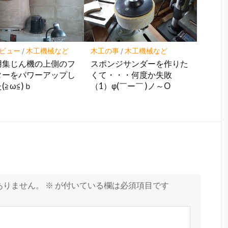
ビュー
/
木工機械など
木工の事
/
木工機械など
用集じん機の上側のフ
スポンジサンダーを作りた
ターをパワーアップし
くて・・・何度か失敗
(≧ω≦)ｂ
（1）φ(￣ー￣ )ノ～O
ありません。
※
が付いている欄は必須項目です