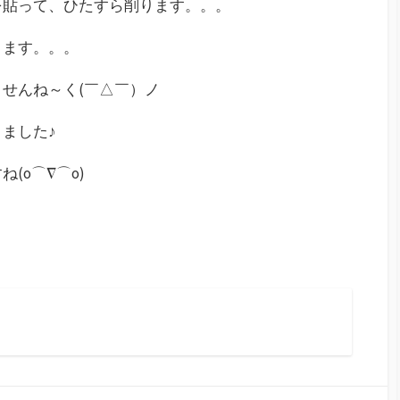
を貼って、ひたすら削ります。。。
ります。。。
せんね～く(￣△￣）ノ
ました♪
(o⌒∇⌒o)