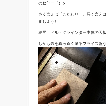
のね( ^ー゜）b
良く言えば「こだわり」、悪く言えば
ましょう♪
結局、ベルトグラインダー本体の天板か
しかも鉄を真っ直ぐ削るフライス盤など無