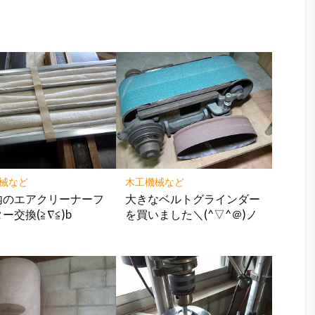
械など
木工機械など
内のエアクリーナーフ
大きなベルトグラインダー
ー交換(≧∇≦)b
を買いました＼(^▽^＠)ノ