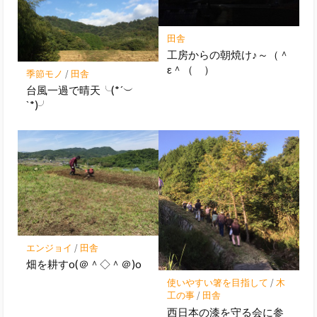
田舎
工房からの朝焼け♪～（＾
ε＾（ ）
季節モノ
/
田舎
台風一過で晴天╰(*´︶
`*)╯
エンジョイ
/
田舎
畑を耕すo(＠＾◇＾＠)o
使いやすい箸を目指して
/
木
工の事
/
田舎
西日本の漆を守る会に参