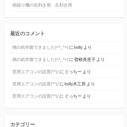
綿繰り機の右利き用、左利き用
最近のコメント
桃の杭作製できました(=^_^=)
に
bolly
より
桃の杭作製できました(=^_^=)
に
曽根美恵子
より
窓用エアコンの設置(^^)/
に
ぐっちー
より
窓用エアコンの設置(^^)/
に
bolly木工房
より
窓用エアコンの設置(^^)/
に
ぐっちー
より
カテゴリー