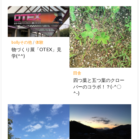
bollyその他
/
体験
物づくり展「OTEX」見
学(^^)
田舎
四つ葉と五つ葉のクロー
バーのコラボ！？(-^〇
^-)