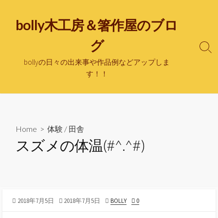
bolly木工房＆箸作屋のブロ
グ
bollyの日々の出来事や作品例などアップしま
す！！
Home
>
体験
/
田舎
スズメの体温(#^.^#)
2018年7月5日
2018年7月5日
BOLLY
0