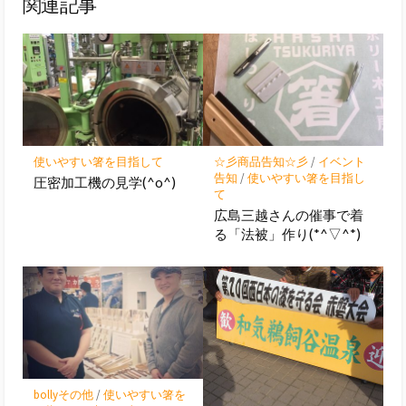
関連記事
使いやすい箸を目指して
☆彡商品告知☆彡
/
イベント
告知
/
使いやすい箸を目指し
圧密加工機の見学(^o^)
て
広島三越さんの催事で着
る「法被」作り(*^▽^*)
bollyその他
/
使いやすい箸を