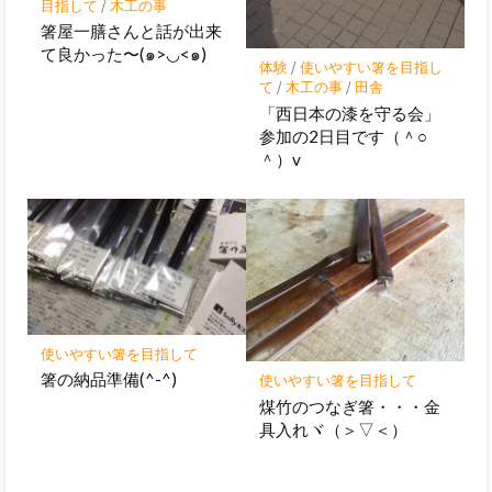
目指して
/
木工の事
箸屋一膳さんと話が出来
て良かった〜(๑>◡<๑)
体験
/
使いやすい箸を目指し
て
/
木工の事
/
田舎
「西日本の漆を守る会」
参加の2日目です（＾○
＾）v
使いやすい箸を目指して
箸の納品準備(^-^)
使いやすい箸を目指して
煤竹のつなぎ箸・・・金
具入れヾ（＞▽＜）ゞ