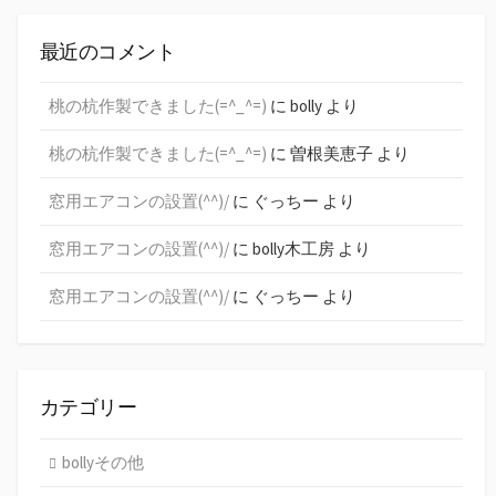
最近のコメント
桃の杭作製できました(=^_^=)
に
bolly
より
桃の杭作製できました(=^_^=)
に
曽根美恵子
より
窓用エアコンの設置(^^)/
に
ぐっちー
より
窓用エアコンの設置(^^)/
に
bolly木工房
より
窓用エアコンの設置(^^)/
に
ぐっちー
より
カテゴリー
bollyその他